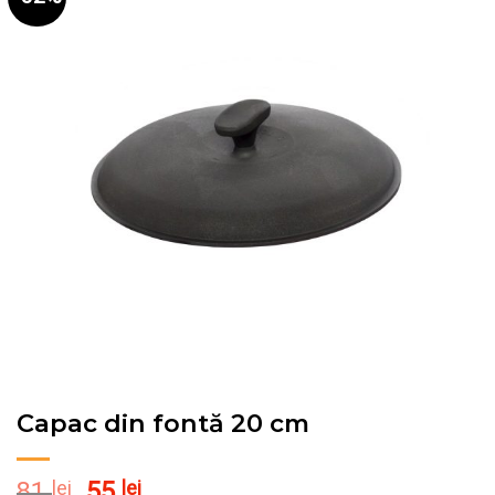
Pune în Wishlist
Capac din fontă 20 cm
Prețul
Prețul
81
lei
55
lei