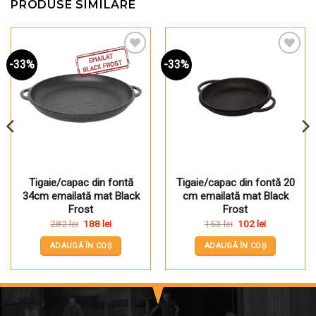
PRODUSE SIMILARE
-33%
-33%
Pune în Wishlist
Pune în Wishlist
Tigaie/capac din fontă
Tigaie/capac din fontă 20
34cm emailată mat Black
cm emailată mat Black
Frost
Frost
Prețul
Prețul
Prețul
Prețul
282
lei
188
lei
153
lei
102
lei
inițial
curent
inițial
curent
a
este:
a
este:
ADAUGĂ ÎN COȘ
ADAUGĂ ÎN COȘ
fost:
188 lei.
fost:
102 lei.
282 lei.
153 lei.