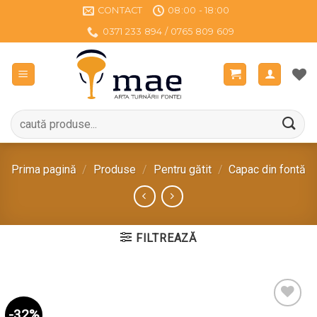
Sari
CONTACT
08:00 - 18:00
la
0371 233 894 / 0765 809 609
conținut
Caută
după:
Prima pagină
/
Produse
/
Pentru gătit
/
Capac din fontă
FILTREAZĂ
-32%