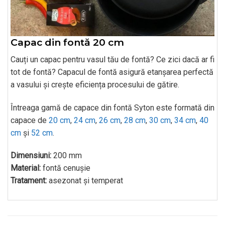
Capac din fontă 20 cm
Cauți un capac pentru vasul tău de fontă? Ce zici dacă ar fi
tot de fontă? Capacul de fontă asigură etanșarea perfectă
a vasului și crește eficiența procesului de gătire.
Întreaga gamă de capace din fontă Syton este formată din
capace de
20 cm
,
24 cm
,
26 cm
,
28 cm
,
30 cm
,
34 cm
,
40
cm
și
52 cm
.
Dimensiuni:
200 mm
Material:
fontă cenușie
Tratament:
asezonat și temperat