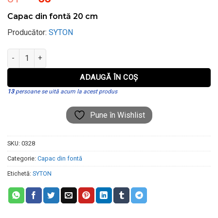
inițial
curent
Capac din fontă 20 cm
a
este:
fost:
55 lei.
Producător:
SYTON
81 lei.
Cantitate Capac din fontă 20 cm
Alternative:
ADAUGĂ ÎN COȘ
13
persoane se uită acum la acest produs
Pune în Wishlist
SKU:
0328
Categorie:
Capac din fontă
Etichetă:
SYTON