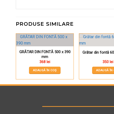
PRODUSE SIMILARE
Pune în Wishlist
Pune
GRĂTAR DIN FONTĂ 500 x 390
Grătar din fontă 
mm
368
lei
350
lei
ADAUGĂ ÎN COȘ
ADAUGĂ ÎN