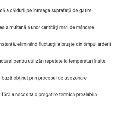
mă a căldurii pe întreaga suprafață de gătire
ea simultană a unor cantități mari de mâncare
antă, eliminând fluctuațiile bruște din timpul arderii
ctural pentru utilizări repetate la temperaturi înalte
e bază obținut prin procesul de asezonare
 fără a necesita o pregătire termică prealabilă