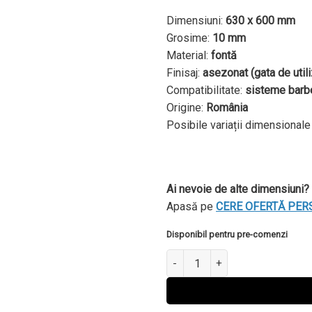
Dimensiuni:
630 x 600 mm
Grosime:
10 mm
Material:
fontă
Finisaj:
asezonat (gata de utili
Compatibilitate:
sisteme barbe
Origine:
România
Posibile variații dimensional
Ai nevoie de alte dimensiuni?
Apasă pe
CERE OFERTĂ PER
Disponibil pentru pre-comenzi
Cantitate GRĂTAR DIN FONTĂ 6
Alternative: