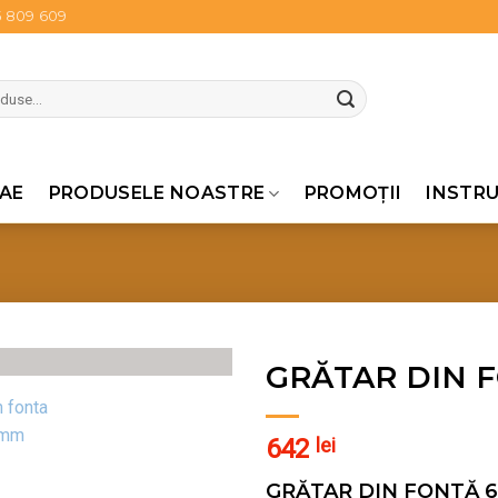
5 809 609
AE
PRODUSELE NOASTRE
PROMOŢII
INSTRU
GRĂTAR DIN F
Pune în Wishlist
642
lei
GRĂTAR DIN FONTĂ 6