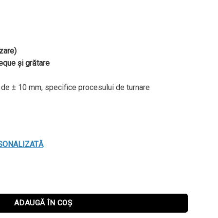
zare)
que și grătare
e de ± 10 mm, specifice procesului de turnare
SONALIZATĂ
30 x 600 mm
ADAUGĂ ÎN COȘ