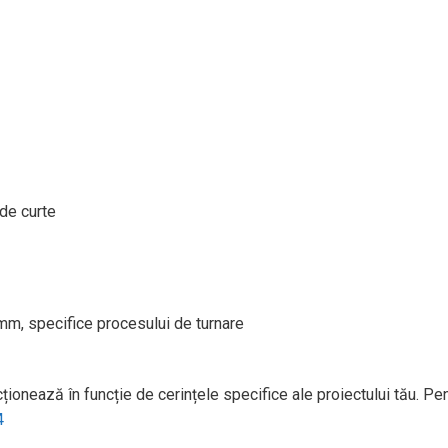
de curte
mm, specifice procesului de turnare
onează în funcție de cerințele specifice ale proiectului tău. Pen
4