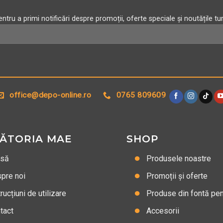
ntru a primi notificări despre promoții, oferte speciale și noutățile tu
Alternative:
office@depo-online.ro
0765 809609
ĂTORIA MAE
SHOP
asă
Produsele noastre
pre noi
Promoții și oferte
rucțiuni de utilizare
Produse din fontă pent
tact
Accesorii