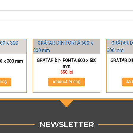
 în Wishlist
Pune în Wishlist
GRĂTAR DIN FONTĂ 600 x 500
GRĂTAR DI
600 x 300 mm
mm
650
lei
 COȘ
ADAUGĂ ÎN COȘ
ADA
NEWSLETTER