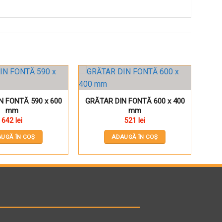
Pune în Wishlist
Pune în Wishlist
N FONTĂ 590 x 600
GRĂTAR DIN FONTĂ 600 x 400
mm
mm
642
lei
521
lei
UGĂ ÎN COȘ
ADAUGĂ ÎN COȘ