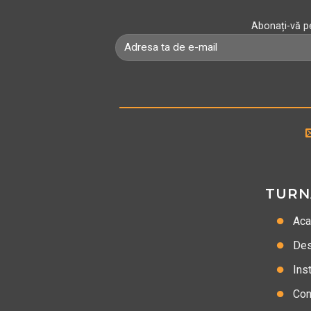
Abonați-vă pe
TURN
Ac
Des
Inst
Con