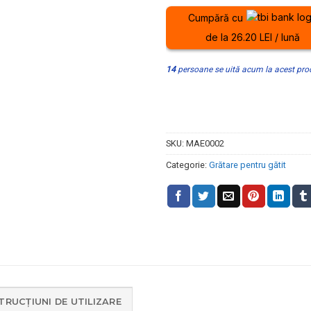
Cumpără cu
de la 26.20 LEI / lună
14
persoane se uită acum la acest pro
SKU:
MAE0002
Categorie:
Grătare pentru gătit
TRUCȚIUNI DE UTILIZARE