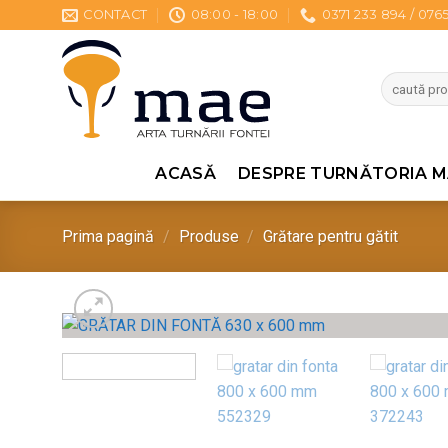
Sari
CONTACT
08:00 - 18:00
0371 233 894 / 076
la
conținut
Caută
după:
ACASĂ
DESPRE TURNĂTORIA M
Prima pagină
/
Produse
/
Grătare pentru gătit