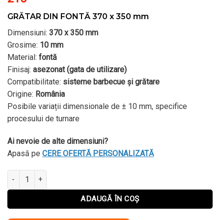
GRĂTAR DIN FONTĂ 370 x 350 mm
Dimensiuni:
370 x 350 mm
Grosime:
10 mm
Material:
fontă
Finisaj:
asezonat (gata de utilizare)
Compatibilitate:
sisteme barbecue și grătare
Origine:
România
Posibile variații dimensionale de ± 10 mm, specifice
procesului de turnare
Ai nevoie de alte dimensiuni?
Apasă pe
CERE OFERTĂ PERSONALIZATĂ
Cantitate GRĂTAR DIN FONTĂ 370 x 350 mm
Alternative:
ADAUGĂ ÎN COȘ