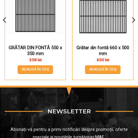
GRĂTAR DIN FONTĂ 550 x
Grătar din fontă 660 x 500
350 mm
mm
358
lei
650
lei
ADAUGĂ ÎN COȘ
ADAUGĂ ÎN COȘ
NEWSLETTER
Abonați-vă pentru a primi notificări despre promoții, oferte
speciale și noutățile turnătoriei MAE.