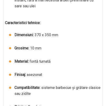
instant, fără a mai necesita arderi preliminare cu
sare sau ulei
Caracteristici tehnice:
Dimensiuni:
370 x 350 mm
Grosime:
10 mm
Material:
fontă turnată
Finisaj:
asezonat
Compatibilitate:
sisteme barbecue și grătare clasice
sau zidite