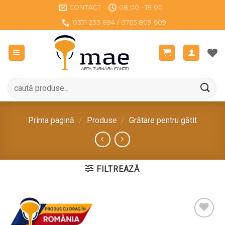
Sari
CONTACT
08:00 - 18:00
la
0371 233 894 / 0765 809 609
conținut
Caută
după:
Prima pagină
/
Produse
/
Grătare pentru gătit
FILTREAZĂ