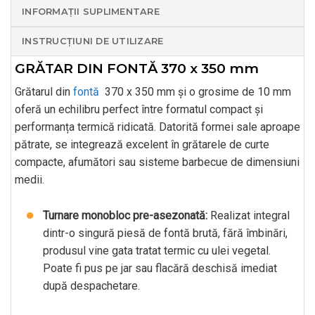
INFORMAȚII SUPLIMENTARE
INSTRUCȚIUNI DE UTILIZARE
GRĂTAR DIN FONTĂ 370 x 350 mm
Grătarul din
fontă
370 x 350 mm și o grosime de 10 mm
oferă un echilibru perfect între formatul compact și
performanța termică ridicată. Datorită formei sale aproape
pătrate, se integrează excelent în grătarele de curte
compacte, afumători sau sisteme barbecue de dimensiuni
medii.
Turnare monobloc pre-asezonată:
Realizat integral
dintr-o singură piesă de fontă brută, fără îmbinări,
produsul vine gata tratat termic cu ulei vegetal.
Poate fi pus pe jar sau flacără deschisă imediat
după despachetare.