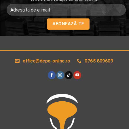
Alternative:
office@depo-online.ro
0765 809609