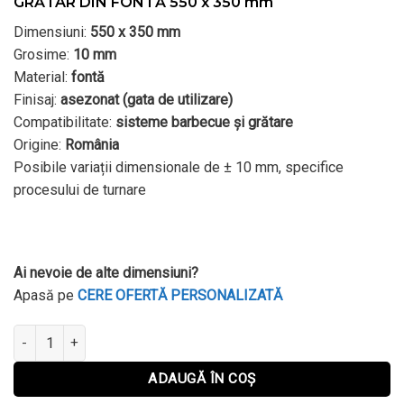
GRĂTAR DIN FONTĂ 550 x 350 mm
Dimensiuni:
550 x 350 mm
Grosime:
10 mm
Material:
fontă
Finisaj:
asezonat (gata de utilizare)
Compatibilitate:
sisteme barbecue și grătare
Origine:
România
Posibile variații dimensionale de ± 10 mm, specifice
procesului de turnare
Ai nevoie de alte dimensiuni?
Apasă pe
CERE OFERTĂ PERSONALIZATĂ
Cantitate GRĂTAR DIN FONTĂ 550 x 350 mm
ADAUGĂ ÎN COȘ