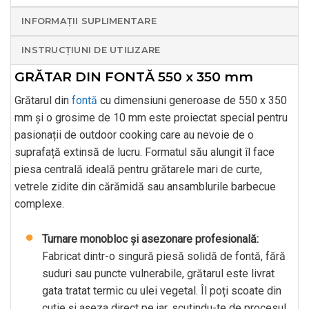
INFORMAȚII SUPLIMENTARE
INSTRUCȚIUNI DE UTILIZARE
GRĂTAR DIN FONTĂ 550 x 350 mm
Grătarul din
fontă
cu dimensiuni generoase de 550 x 350
mm și o grosime de 10 mm este proiectat special pentru
pasionații de outdoor cooking care au nevoie de o
suprafață extinsă de lucru. Formatul său alungit îl face
piesa centrală ideală pentru grătarele mari de curte,
vetrele zidite din cărămidă sau ansamblurile barbecue
complexe.
Turnare monobloc și asezonare profesională:
Fabricat dintr-o singură piesă solidă de fontă, fără
suduri sau puncte vulnerabile, grătarul este livrat
gata tratat termic cu ulei vegetal. Îl poți scoate din
cutie și așeza direct pe jar, scutindu-te de procesul