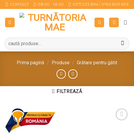
Sari
CONTACT
08:00 - 18:00
0371 233 894 / 0765 809 609
la
conținut
Caută
după:
Prima pagină
/
Produse
/
Grătare pentru gătit
FILTREAZĂ
Pune în Wishlist