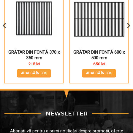
Pune în Wishlist
Pune în Wishlist
GRĂTAR DIN FONTĂ 370 x
GRĂTAR DIN FONTĂ 600 x
350 mm
500 mm
215
lei
650
lei
ADAUGĂ ÎN COȘ
ADAUGĂ ÎN COȘ
NEWSLETTER
Abonați-vă pentru a primi notificări despre promoții, oferte