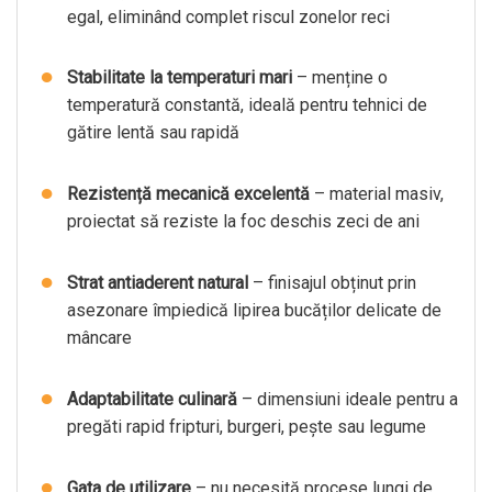
egal, eliminând complet riscul zonelor reci
Stabilitate la temperaturi mari
– menține o
temperatură constantă, ideală pentru tehnici de
gătire lentă sau rapidă
Rezistență mecanică excelentă
– material masiv,
proiectat să reziste la foc deschis zeci de ani
Strat antiaderent natural
– finisajul obținut prin
asezonare împiedică lipirea bucăților delicate de
mâncare
Adaptabilitate culinară
– dimensiuni ideale pentru a
pregăti rapid fripturi, burgeri, pește sau legume
Gata de utilizare
– nu necesită procese lungi de