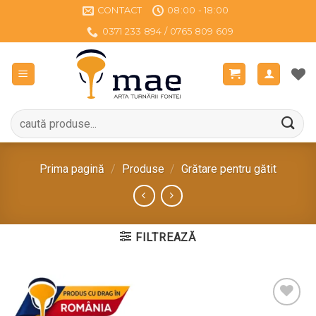
Sari
CONTACT
08:00 - 18:00
la
0371 233 894 / 0765 809 609
conținut
Caută
după:
Prima pagină
/
Produse
/
Grătare pentru gătit
FILTREAZĂ