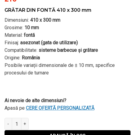
GRĂTAR DIN FONTĂ 410 x 300 mm
Dimensiuni:
410 x 300 mm
Grosime:
10 mm
Material:
fontă
Finisaj:
asezonat (gata de utilizare)
Compatibilitate:
sisteme barbecue și grătare
Origine:
România
Posibile variații dimensionale de ± 10 mm, specifice
procesului de turnare
Ai nevoie de alte dimensiuni?
Apasă pe
CERE OFERTĂ PERSONALIZATĂ
Cantitate GRĂTAR DIN FONTĂ 410 x 300 mm
Alternative: