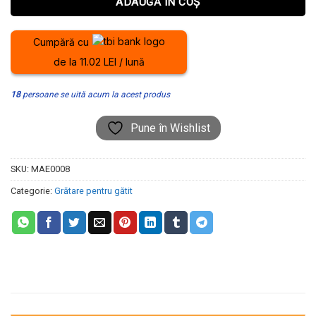
ADAUGĂ ÎN COȘ
Cumpără cu
de la 11.02 LEI / lună
18
persoane se uită acum la acest produs
Pune în Wishlist
SKU:
MAE0008
Categorie:
Grătare pentru gătit