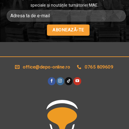
speciale și noutățile turnătoriei MAE.
Alternative:
office@depo-online.ro
0765 809609