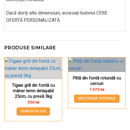
Dacă doriți alte dimensiuni, accesați butonul CERE
OFERTĂ PERSONALIZATĂ.
PRODUSE SIMILARE
Pune în Wishlist
Pune în Wishlist
Plită din fontă rotundă cu
cercuri
Tigaie grill din fontă cu
1.072
lei
mâner lemn detașabil
25cm, cu presă 3kg
SELECTEAZĂ OPȚIUNILE
350
lei
Acest
produs
ADAUGĂ ÎN COȘ
are
mai
multe