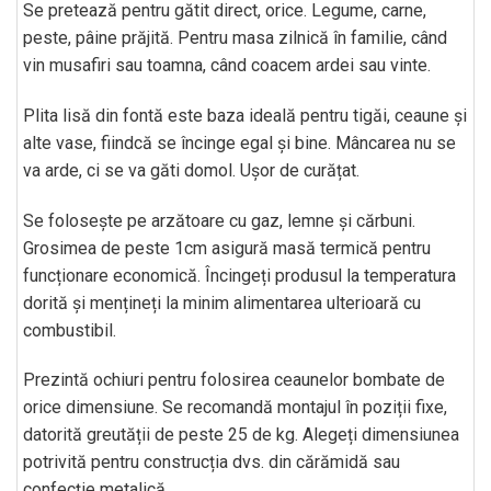
Se pretează pentru gătit direct, orice. Legume, carne,
peste, pâine prăjită. Pentru masa zilnică în familie, când
vin musafiri sau toamna, când coacem ardei sau vinte.
Plita lisă din fontă este baza ideală pentru tigăi, ceaune și
alte vase, fiindcă se încinge egal și bine. Mâncarea nu se
va arde, ci se va găti domol. Ușor de curățat.
Se folosește pe arzătoare cu gaz, lemne și cărbuni.
Grosimea de peste 1cm asigură masă termică pentru
funcționare economică. Încingeți produsul la temperatura
dorită și mențineți la minim alimentarea ulterioară cu
combustibil.
Prezintă ochiuri pentru folosirea ceaunelor bombate de
orice dimensiune. Se recomandă montajul în poziții fixe,
datorită greutății de peste 25 de kg. Alegeți dimensiunea
potrivită pentru construcția dvs. din cărămidă sau
confecție metalică.