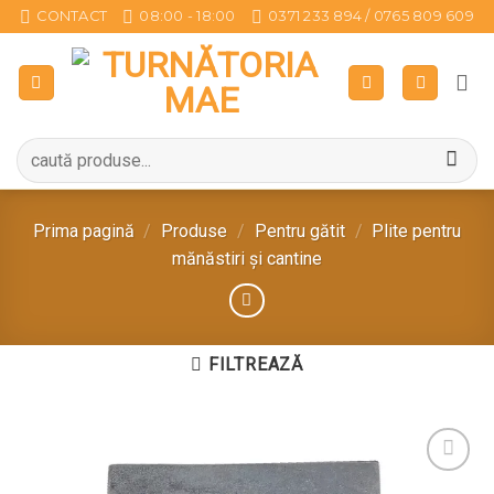
Sari
CONTACT
08:00 - 18:00
0371 233 894 / 0765 809 609
la
conținut
Caută
după:
Prima pagină
/
Produse
/
Pentru gătit
/
Plite pentru
mănăstiri și cantine
FILTREAZĂ