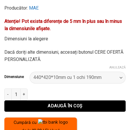
de
Producător:
MAE
prețuri:
450 lei
Atenție! Pot exista diferențe de 5 mm în plus sau în minus
până
la dimensiunile afișate.
la
1.215 lei
Dimensiuni la alegere
Dacă doriți alte dimensiuni, accesați butonul CERE OFERTĂ
PERSONALIZATĂ.
ANULEAZĂ
Dimensiune
Cantitate Plite diverse cu cercuri
ADAUGĂ ÎN COȘ
Cumpără cu