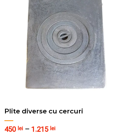
Pune în Wishlist
Plite diverse cu cercuri
Interval
450
lei
–
1.215
lei