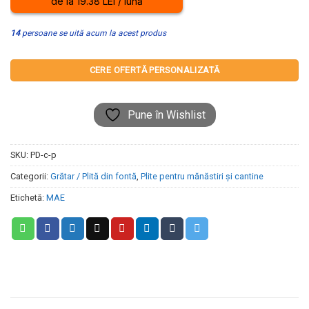
de la 19.38 LEI / lună
14
persoane se uită acum la acest produs
CERE OFERTĂ PERSONALIZATĂ
Pune în Wishlist
SKU:
PD-c-p
Categorii:
Grătar / Plită din fontă
,
Plite pentru mănăstiri și cantine
Etichetă:
MAE