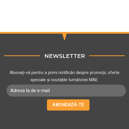
variații.
Opțiunile
pot
fi
alese
în
pagina
produsului.
NEWSLETTER
Abonați-vă pentru a primi notificări despre promoții, oferte
speciale și noutățile turnătoriei MAE.