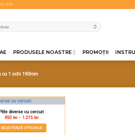
809 609
AE
PRODUSELE NOASTRE
PROMOŢII
INSTRU
cu 1 ochi 190mm
Plite diverse cu cercuri
Pune în Wishlist
Interval
450
lei
–
1.215
lei
de
prețuri:
SELECTEAZĂ OPȚIUNILE
450 lei
până