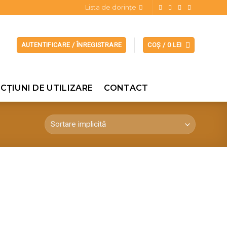
Lista de dorințe
AUTENTIFICARE / ÎNREGISTRARE
COȘ /
0
LEI
CȚIUNI DE UTILIZARE
CONTACT