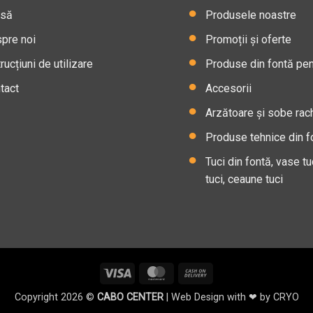
asă
Produsele noastre
pre noi
Promoții și oferte
rucțiuni de utilizare
Produse din fontă pent
tact
Accesorii
Arzătoare și sobe rac
Produse tehnice din f
Tuci din fontă, vase tu
tuci, ceaune tuci
Visa
MasterCard
Cash
On
Copyright 2026 ©
CABO CENTER
| Web Design with ❤ by
CRYO
Delivery