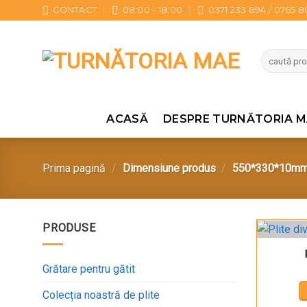
Sari
CONTACT
08:00 - 18:00
0371 233 894 / 0765 
la
conținut
Caută
după:
ACASĂ
DESPRE TURNĂTORIA M
Prima pagină
/
Dimensiune produs
/
550*330*10mm 
PRODUSE
Grătare pentru gătit
Colecția noastră de plite