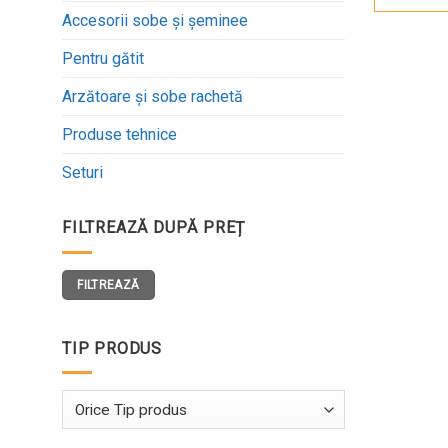
Accesorii sobe și șeminee
Pentru gătit
Arzătoare și sobe rachetă
Produse tehnice
Seturi
FILTREAZĂ DUPĂ PREȚ
Preț
Preț
FILTREAZĂ
minim
maxim
TIP PRODUS