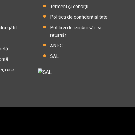
Termeni și condiții
Politica de confidențialitate
ru gătit
Politica de rambursări și
returnări
ANPC
hetă
SAL
ontă
ci, oale