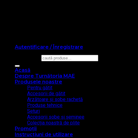
Cash On Delivery
Autentificare / Înregistrare
Caută după:
Acasă
Despre Turnătoria MAE
Produsele noastre
Pentru gătit
Accesorii de gătit
Arzătoare și sobe rachetă
Produse tehnice
Seturi
Accesorii sobe și șeminee
Colecția noastră de plite
Promoţii
Instrucțiuni de utilizare