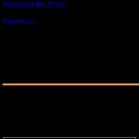
WOK din fontă MAE 36*11cm
497
lei
Adaugă în coș
Newsletter
Abonați-vă pentru a primi notificări despre promoții, oferte
speciale și noutățile turnătoriei MAE.