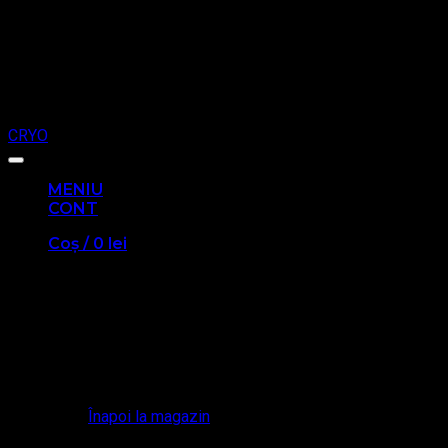
Cash On Delivery
Copyright 2026 ©
CABO CENTER
| Web Design with ❤ by
CRYO
MENIU
CONT
Coș /
0
lei
Coș
Nu ai niciun produs în coș.
Înapoi la magazin