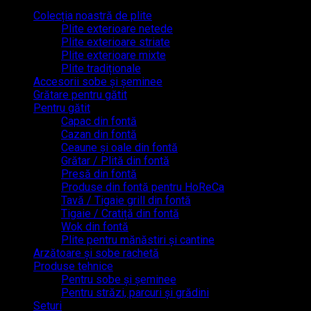
Colecția noastră de plite
Plite exterioare netede
Plite exterioare striate
Plite exterioare mixte
Plite tradiționale
Accesorii sobe și șeminee
Grătare pentru gătit
Pentru gătit
Capac din fontă
MasterCard
Cazan din fontă
Ceaune și oale din fontă
Grătar / Plită din fontă
Presă din fontă
Produse din fontă pentru HoReCa
Tavă / Tigaie grill din fontă
Tigaie / Cratiță din fontă
Wok din fontă
Plite pentru mănăstiri și cantine
Arzătoare și sobe rachetă
Produse tehnice
Pentru sobe și șeminee
Cash On Delivery
Pentru străzi, parcuri și grădini
Seturi