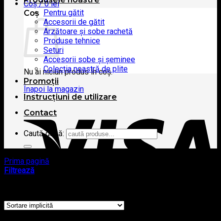
Coș /
0
lei
Pentru gătit
Coș
Accesorii de gătit
Arzătoare și sobe rachetă
Produse tehnice
Seturi
Accesorii sobe și șeminee
Colecția noastră de plite
Nu ai niciun produs în coș.
Promoţii
Înapoi la magazin
Instrucțiuni de utilizare
Contact
Caută după:
Prima pagină
/
Tip produs produs
/
wok
Filtrează
Afișez singurul rezultat
Visa
Produse