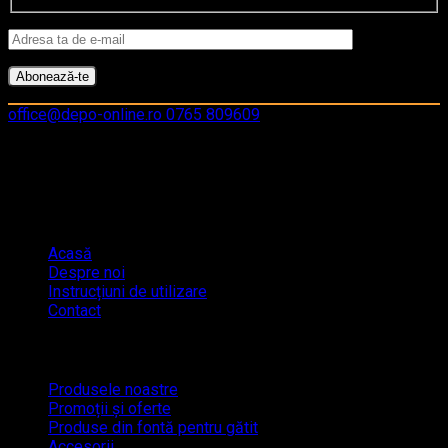
office@depo-online.ro
0765 809609
Turnătoria MAE
Acasă
Despre noi
Instrucțiuni de utilizare
Contact
Shop
Produsele noastre
Promoții și oferte
Produse din fontă pentru gătit
Accesorii