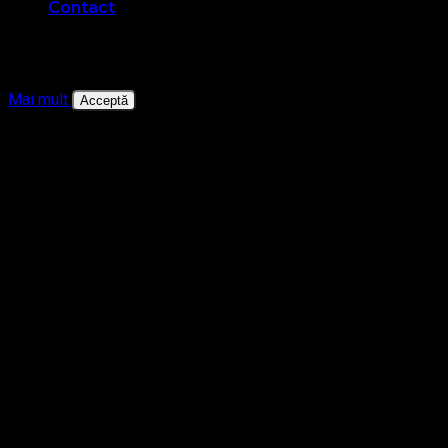
Contact
Această pagină web folosește cookie-uri pentru a îmbunătăți
experiența de navigare și a asigura funcționalițăți adiționale.
Mai mult
Acceptă