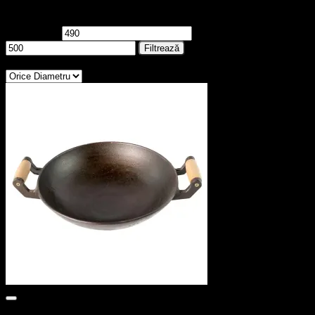
Filtrează după preț
Preț minim
Preț maxim
Filtrează
Diametru