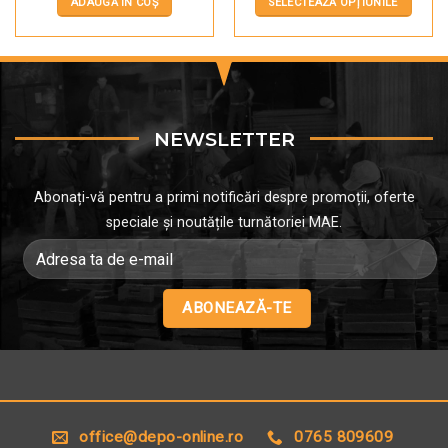
ADAUGĂ ÎN COȘ
SELECTEAZĂ OPȚIUNILE
225 lei
până
Acest
la
produs
1.327 lei
are
mai
multe
variații.
NEWSLETTER
Opțiunile
pot
fi
Abonați-vă pentru a primi notificări despre promoții, oferte
alese
speciale și noutățile turnătoriei MAE.
în
pagina
produsului.
Alternative:
office@depo-online.ro
0765 809609