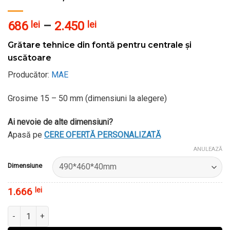
Interval
686
lei
–
2.450
lei
de
Grătare tehnice din fontă pentru centrale și
prețuri:
uscătoare
686 lei
până
Producător:
MAE
la
2.450 lei
Grosime 15 – 50 mm (dimensiuni la alegere)
Ai nevoie de alte dimensiuni?
Apasă pe
CERE OFERTĂ PERSONALIZATĂ
ANULEAZĂ
Alternative:
Dimensiune
1.666
lei
Cantitate Grătare tehnice din fontă pentru centrale și uscătoare