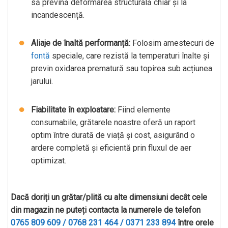
să prevină deformarea structurală chiar și la
incandescență.
Aliaje de înaltă performanță:
Folosim amestecuri de
fontă
speciale, care rezistă la temperaturi înalte și
previn oxidarea prematură sau topirea sub acțiunea
jarului.
Fiabilitate în exploatare:
Fiind elemente
consumabile, grătarele noastre oferă un raport
optim între durată de viață și cost, asigurând o
ardere completă și eficientă prin fluxul de aer
optimizat.
Dacă doriți un grătar/plită cu alte dimensiuni decât cele
din magazin ne puteți contacta la numerele de telefon
0765 809 609 / 0768 231 464 / 0371 233 894
între orele