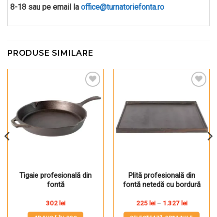
8-18 sau pe email la
office@turnatoriefonta.ro
PRODUSE SIMILARE
Pune în Wishlist
Pune în Wishlist
Tigaie profesională din
Plită profesională din
fontă
fontă netedă cu bordură
Interval
302
lei
225
lei
–
1.327
lei
de
prețuri: