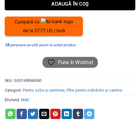
ADAUGĂ ÎN COȘ
Cumpără cu
de la 27.77 LEI / lună
18
persoane se uită acum la acest produs
Pune în Wishlist
SKU:
GG0149046040
Categorii:
Pentru sobe și șeminee
,
Plite pentru mănăstiri și cantine
Etichetă:
MAE