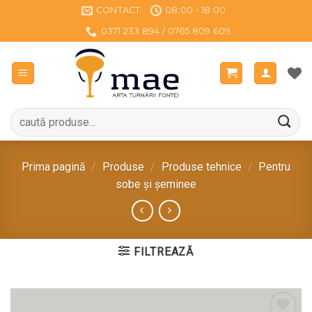
Sari
CONTACT
08:00 - 18:00
la
0371 233 894 / 0765 809 609
conținut
Caută
după:
Prima pagină
/
Produse
/
Produse tehnice
/
Pentru
sobe și șeminee
FILTREAZĂ