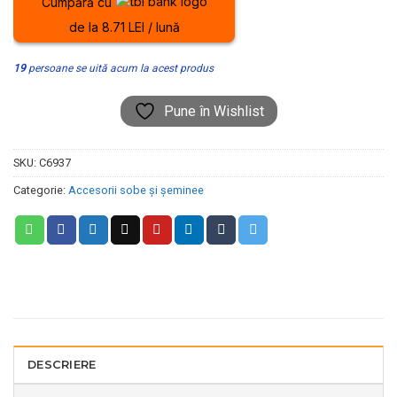
Cumpără cu
de la 8.71 LEI / lună
19
persoane se uită acum la acest produs
Pune în Wishlist
SKU:
C6937
Categorie:
Accesorii sobe și șeminee
DESCRIERE