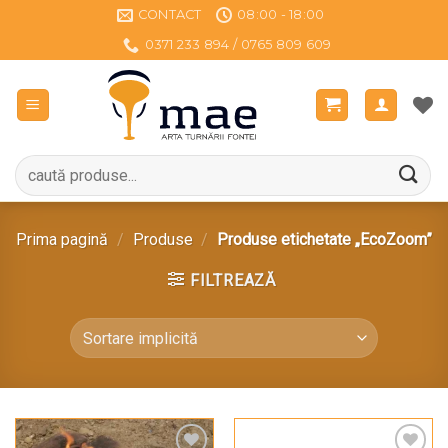
Sari
CONTACT
08:00 - 18:00
la
0371 233 894 / 0765 809 609
conținut
Caută
după:
Prima pagină
/
Produse
/
Produse etichetate „EcoZoom”
FILTREAZĂ