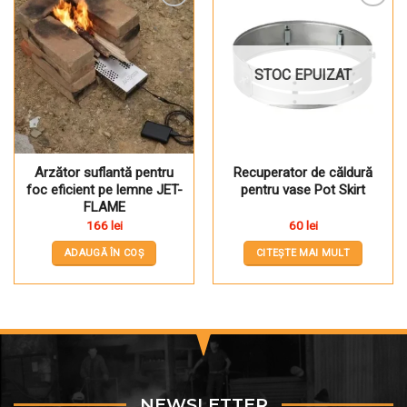
Pune în Wishlist
Pune în Wishlist
STOC EPUIZAT
Arzător suflantă pentru
Recuperator de căldură
foc eficient pe lemne JET-
pentru vase Pot Skirt
FLAME
166
lei
60
lei
ADAUGĂ ÎN COȘ
CITEȘTE MAI MULT
NEWSLETTER