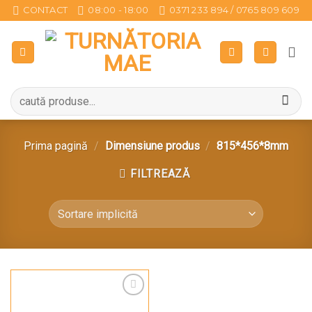
Sari
CONTACT
08:00 - 18:00
0371 233 894 / 0765 809 609
la
conținut
Caută
după:
Prima pagină
/
Dimensiune produs
/
815*456*8mm
FILTREAZĂ
Pune în Wishlist