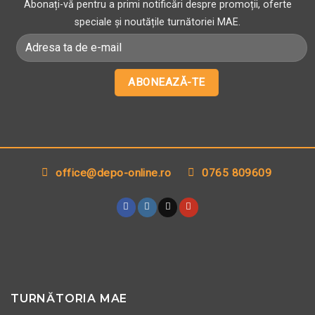
Abonați-vă pentru a primi notificări despre promoții, oferte
în
speciale și noutățile turnătoriei MAE.
pagina
produsului.
office@depo-online.ro
0765 809609
TURNĂTORIA MAE