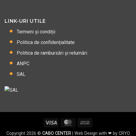
LINK-URI UTILE
Termeni și condiții
Politica de confidențialitate
Politica de rambursări și returnări
ANPC
SAL
Visa
MasterCard
Cash
On
Copyright 2026 ©
CABO CENTER
| Web Design with ❤ by
CRYO