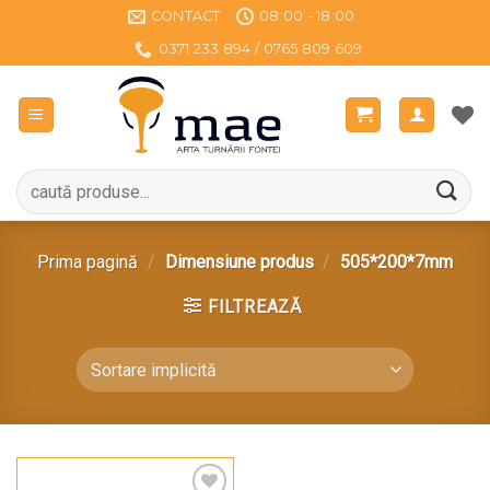
Sari
CONTACT
08:00 - 18:00
la
0371 233 894 / 0765 809 609
conținut
Caută
după:
Prima pagină
/
Dimensiune produs
/
505*200*7mm
FILTREAZĂ