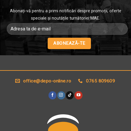
fi
alese
Abonați-vă pentru a primi notificări despre promoții, oferte
în
speciale și noutățile turnătoriei MAE.
pagina
produsului.
Alternative:
office@depo-online.ro
0765 809609