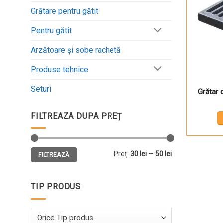
Grătare pentru gătit
Pentru gătit
Arzătoare și sobe rachetă
Produse tehnice
Seturi
Grătar 
FILTREAZĂ DUPĂ PREȚ
Preț
Preț
Preț:
30 lei
—
50 lei
FILTREAZĂ
minim
maxim
TIP PRODUS
Orice Tip produs