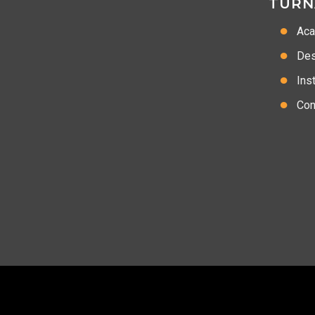
TURN
Ac
Des
Inst
Con