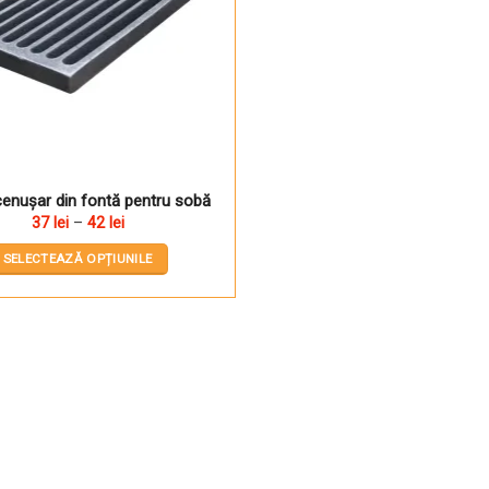
cenuşar din fontă pentru sobă
Interval
37
lei
–
42
lei
de
prețuri:
SELECTEAZĂ OPȚIUNILE
37 lei
până
Acest
la
produs
42 lei
are
mai
multe
variații.
Opțiunile
pot
fi