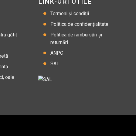
LINK-URI UTILE
Termeni și condiții
Politica de confidențialitate
ru gătit
Politica de rambursări și
returnări
ANPC
hetă
SAL
ontă
ci, oale