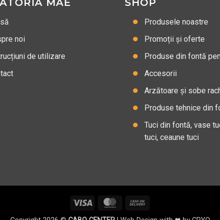
ĂTORIA MAE
SHOP
asă
Produsele noastre
pre noi
Promoții și oferte
rucțiuni de utilizare
Produse din fontă pent
tact
Accesorii
Arzătoare și sobe rac
Produse tehnice din f
Tuci din fontă, vase tu
tuci, ceaune tuci
Visa
MasterCard
Cash
On