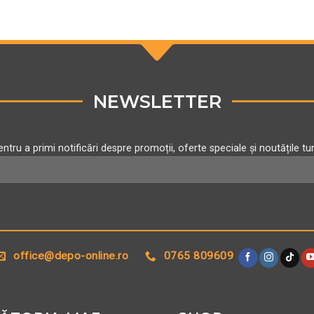
alese
în
pagina
produsului.
NEWSLETTER
ntru a primi notificări despre promoții, oferte speciale și noutățile tu
Alternative:
office@depo-online.ro
0765 809609