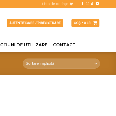
Lista de dorințe
AUTENTIFICARE / ÎNREGISTRARE
COȘ /
0
LEI
CȚIUNI DE UTILIZARE
CONTACT