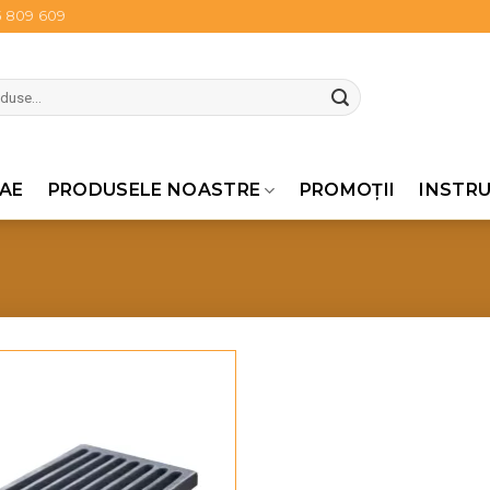
5 809 609
AE
PRODUSELE NOASTRE
PROMOŢII
INSTRU
Pune în Wishlist