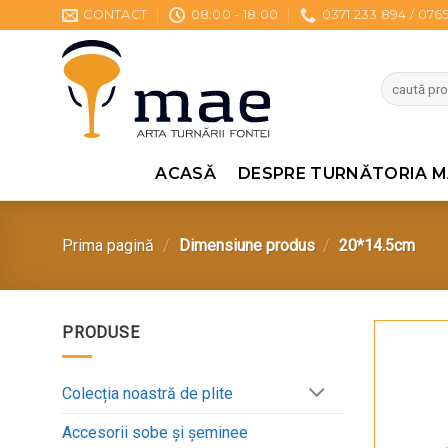
Sari
CONTACT
08:00 - 18:00
0371 233 894 / 076
la
conținut
Caută
după:
ACASĂ
DESPRE TURNĂTORIA M
Prima pagină
/
Dimensiune produs
/
20*14.5cm
PRODUSE
Colecția noastră de plite
Accesorii sobe și șeminee